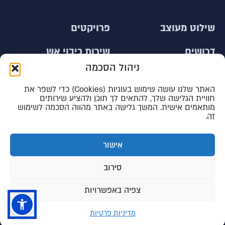
שילוט מעוצב
פרויקטים
דרושים
שירות כיבוי אש
ניהול הסכמה
צור קשר
עובדים זרים
האתר שלנו עושה שימוש בעוגיות (Cookies) כדי לשפר את
חוויית הגלישה שלך, להתאים לך תוכן ולהציע שירותים
מותאמים אישית. המשך גלישה באתר מהווה הסכמה לשימוש
1533-9011684
03-9031866
זה.
office@neway1.co.il
דרך חדשה
אישור
רחוב היצירה 6, א.ת ראש העין
סירוב
מדיניות פרטיות
תנאי שימוש
צפיה באפשרויות
© כל הזכויות שמורות לקבוצת דרך חדשה בתנועה בע"מ 2026
מדיניות פרטיות