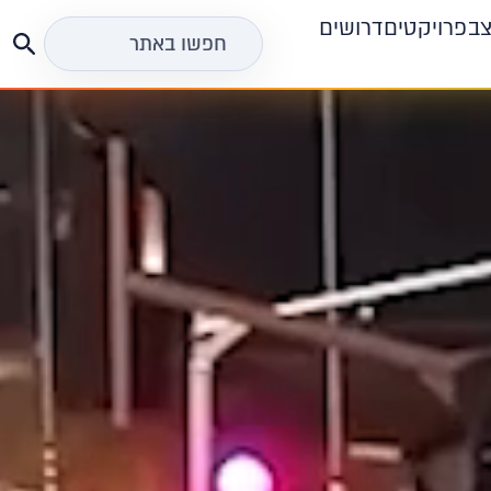
צב
פרויקטים
דרושים
חפש
את: